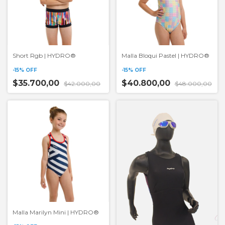
Short Rgb | HYDRO®
Malla Bloqui Pastel | HYDRO®
-
15
%
OFF
-
15
%
OFF
$35.700,00
$40.800,00
$42.000,00
$48.000,00
Malla Marilyn Mini | HYDRO®