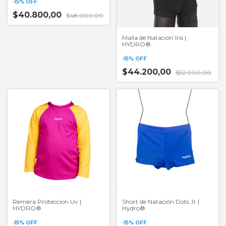
-
15
%
OFF
$40.800,00
$48.000,00
Malla de Natación Iris |
HYDRO®
-
15
%
OFF
$44.200,00
$52.000,00
Remera Proteccion Uv |
Short de Natación Dots Jr |
HYDRO®
Hydro®
-
15
%
OFF
-
15
%
OFF