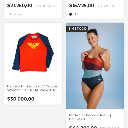
$21.250,00
$15.725,00
$25.000,00
$18.500,00
3 colores
+1
SIN STOCK
Remera Proteccion UV Wonder
Woman |LICENCIA WARNER
$30.000,00
Malla De Natacion Retro |
HYDRO®