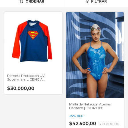
ORDENAR
FILTRAR
Remera Proteccion UV
Superman |LICENCIA
WARNER
$30.000,00
Malla de Natacion Atenas
Bardach | HYDRO®
-
15
%
OFF
$42.500,00
$50.000,00