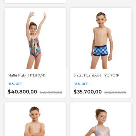
Malla Rgb | HYDRO®
Short Rombos | HYDRO®
-
15
%
OFF
-
15
%
OFF
$40.800,00
$35.700,00
$48.000,00
$42.000,00