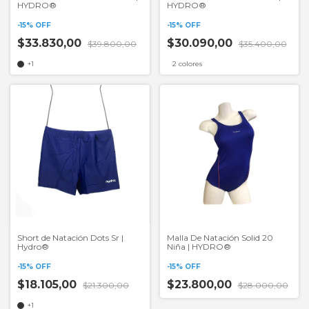
HYDRO®
HYDRO®
-
15
%
OFF
-
15
%
OFF
$33.830,00
$30.090,00
$39.800,00
$35.400,00
+1
2 colores
Short de Natación Dots Sr |
Malla De Natación Solid 20
Hydro®
Niña | HYDRO®
-
15
%
OFF
-
15
%
OFF
$18.105,00
$23.800,00
$21.300,00
$28.000,00
+1