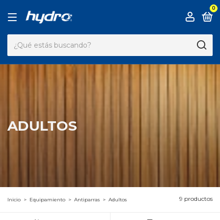
0
ADULTOS
9 productos
Inicio
>
Equipamiento
>
Antiparras
>
Adultos