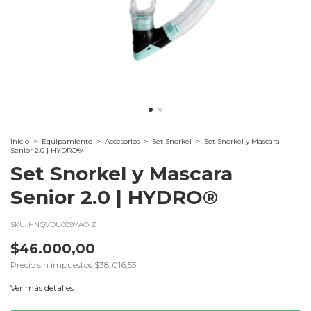
Inicio
>
Equipamiento
>
Accesorios
>
Set Snorkel
>
Set Snorkel y Mascara
Senior 2.0 | HYDRO®
Set Snorkel y Mascara
Senior 2.0 | HYDRO®
SKU:
HNQVDU009YAO Z
$46.000,00
Precio sin impuestos
$38.016,53
Ver más detalles