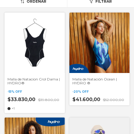
ORDENAR
FILTRAR
Malla de Natacion Crol Dama |
Malla de Natación Ocean |
HYDRO®
HYDRO ®
-
15
%
OFF
-
20
%
OFF
$33.830,00
$41.600,00
$39.800,00
$52.000,00
+1