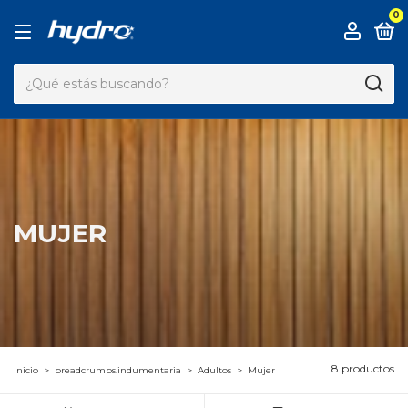
0
MUJER
8 productos
Inicio
>
breadcrumbs.indumentaria
>
Adultos
>
Mujer