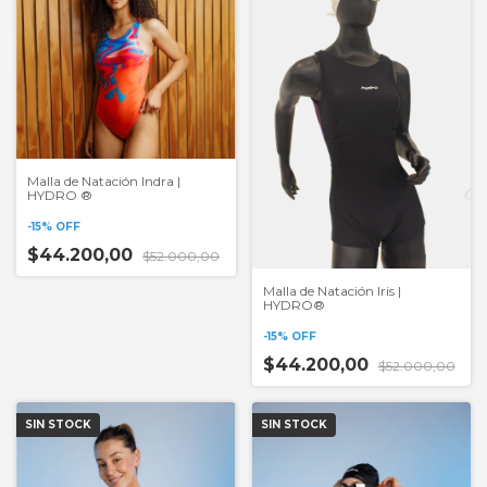
Malla de Natación Indra |
HYDRO ®
-
15
%
OFF
$44.200,00
$52.000,00
Malla de Natación Iris |
HYDRO®
-
15
%
OFF
$44.200,00
$52.000,00
SIN STOCK
SIN STOCK